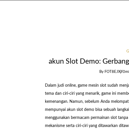
G
akun Slot Demo: Gerbang
By
FOT8EJXjf0m
Dalam judi online, game mesin slot sudah menj
tema dan ciri-ciri yang menarik, game ini me
kemenangan. Namun, sebelum Anda melompat se
mempunyai akun slot demo bisa sebuah langkah
menggunakan bermacam permainan slot tanpa ri
mekanisme serta ciri-ciri yang ditawarkan ditaw