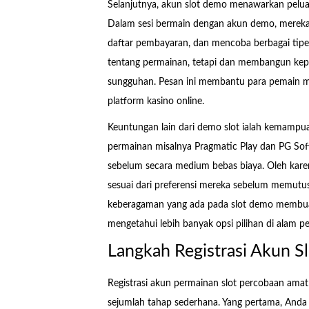
Selanjutnya, akun slot demo menawarkan pelua
Dalam sesi bermain dengan akun demo, mereka 
daftar pembayaran, dan mencoba berbagai tip
tentang permainan, tetapi dan membangun kepe
sungguhan. Pesan ini membantu para pemain me
platform kasino online.
Keuntungan lain dari demo slot ialah kemamp
permainan misalnya Pragmatic Play dan PG Soft
sebelum secara medium bebas biaya. Oleh kare
sesuai dari preferensi mereka sebelum memutu
keberagaman yang ada pada slot demo membuat 
mengetahui lebih banyak opsi pilihan di alam pe
Langkah Registrasi Akun S
Registrasi akun permainan slot percobaan amat
sejumlah tahap sederhana. Yang pertama, Anda 