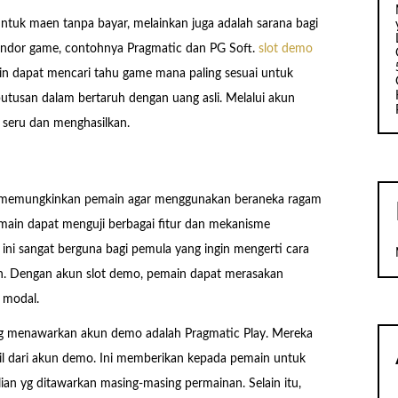
uk maen tanpa bayar, melainkan juga adalah sarana bagi
dor game, contohnya Pragmatic dan PG Soft.
slot demo
n dapat mencari tahu game mana paling sesuai untuk
utusan dalam bertaruh dengan uang asli. Melalui akun
seru dan menghasilkan.
 memungkinkan pemain agar menggunakan beraneka ragam
pemain dapat menguji berbagai fitur dan mekanisme
ini sangat berguna bagi pemula yang ingin mengerti cara
an. Dengan akun slot demo, pemain dapat merasakan
 modal.
ang menawarkan akun demo adalah Pragmatic Play. Mereka
il dari akun demo. Ini memberikan kepada pemain untuk
lian yg ditawarkan masing-masing permainan. Selain itu,