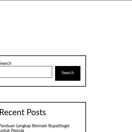
Search
Search
Recent Posts
Panduan Lengkap Bermain Bupatitogel
untuk Pemula