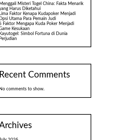
Menggali Misteri Togel China: Fakta Menarik
yang Harus Diketahui
Lima Faktor Kenapa Kudapoker Menjadi
Opsi Utama Para Pemain Judi
5 Faktor Mengapa Kuda Poker Menjadi
Game Kesukaan
Kayutogel: Simbol Fortuna di Dunia
Perjudian
Recent Comments
No comments to show.
Archives
July 2026