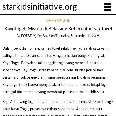
starkidsinitiative.org
GAME ONLINE
KayoTogel: Misteri di Belakang Keberuntungan Togel
By
FOT8EJXjf0m8ov5
on
Thursday, September 11, 2025
Dalam perjudian online, games togel selalu menjadi salah satu yang
paling diminati. Salah satu situs yang perhatian banyak orang ialah
Kayu Togel. Banyak sekali penggila togel yang mencari tahu apa
sebenarnya Kayutogel serta kenapa platform ini bisa jadi pilihan
pertama untuk orang-orang yang menggali nasib dalam permainan.
Kayutogel tidak hanya menyediakan kemudahan akses, tetapi juga
berbagai fitur menarik yang membuat proses bermain lebih seru.
Bagi Anda yang ingin bergabung dan merasakan sensasi bermain togel
pada Kayu Togel, prosesnya cukup sederhana. Anda cuma perlu