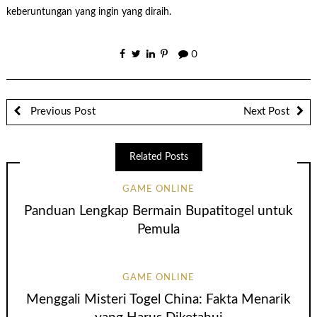
keberuntungan yang ingin yang diraih.
0
Previous Post
Next Post
Related Posts
GAME ONLINE
Panduan Lengkap Bermain Bupatitogel untuk
Pemula
GAME ONLINE
Menggali Misteri Togel China: Fakta Menarik