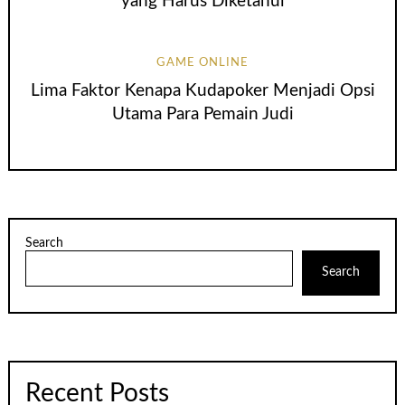
yang Harus Diketahui
GAME ONLINE
Lima Faktor Kenapa Kudapoker Menjadi Opsi
Utama Para Pemain Judi
Search
Search
Recent Posts