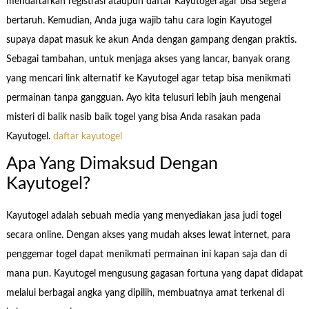
mendaftarkan registrasi ataupun daftar Kayutogel agar bisa segera
bertaruh. Kemudian, Anda juga wajib tahu cara login Kayutogel
supaya dapat masuk ke akun Anda dengan gampang dengan praktis.
Sebagai tambahan, untuk menjaga akses yang lancar, banyak orang
yang mencari link alternatif ke Kayutogel agar tetap bisa menikmati
permainan tanpa gangguan. Ayo kita telusuri lebih jauh mengenai
misteri di balik nasib baik togel yang bisa Anda rasakan pada
Kayutogel.
daftar kayutogel
Apa Yang Dimaksud Dengan
Kayutogel?
Kayutogel adalah sebuah media yang menyediakan jasa judi togel
secara online. Dengan akses yang mudah akses lewat internet, para
penggemar togel dapat menikmati permainan ini kapan saja dan di
mana pun. Kayutogel mengusung gagasan fortuna yang dapat didapat
melalui berbagai angka yang dipilih, membuatnya amat terkenal di